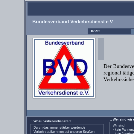
Bundesverband Verkehrsdienst e.V.
HOME
:.
Der Bundesver
regional täti
Verkehrssiche
:. Wer sind wi
:. Wozu Verkehrsdienste ?
Wir sind:
Durch das immer stärker werdende
- kein Pannend
Verkehrsaufkommen auf unseren Straßen
- kein Abschle