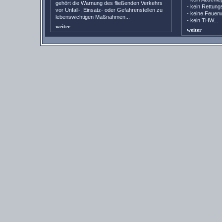
gehört die Warnung des fließenden Verkehrs
- kein Rettung
vor Unfall-, Einsatz- oder Gefahrenstellen zu
- keine Feuer
lebenswichtigen Maßnahmen...
- kein THW..
weiter
weiter